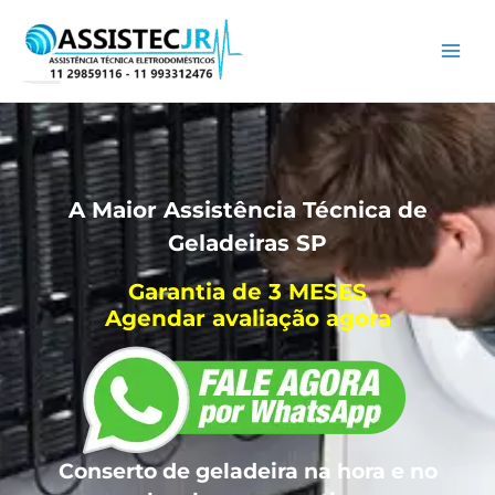
Ir
para
o
conteúdo
A Maior Assistência Técnica de
Geladeiras SP
Garantia de 3 MESES
Agendar avaliação agora
Conserto de geladeira na hora e no