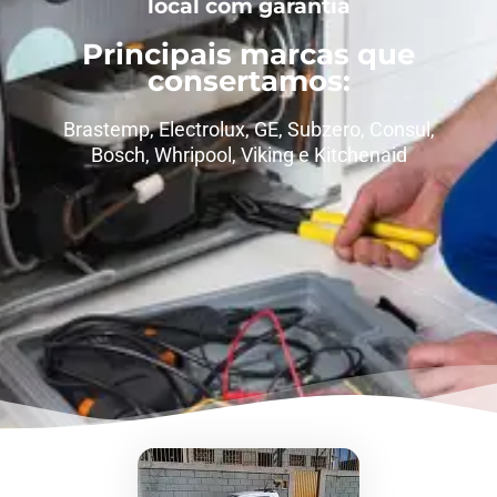
local com garantia
Principais marcas que
consertamos:
Brastemp, Electrolux, GE, Subzero, Consul,
Bosch, Whripool, Viking e
Kitchenaid