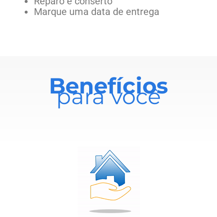
Reparo e conserto
Marque uma data de entrega
Benefícios
para você