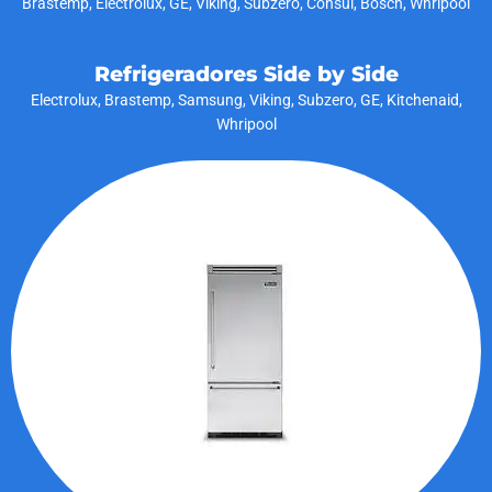
Brastemp, Electrolux, GE, Viking, Subzero, Cônsul, Bosch, Whripool
Refrigeradores Side by Side
Electrolux, Brastemp, Samsung, Viking, Subzero, GE, Kitchenaid,
Whripool