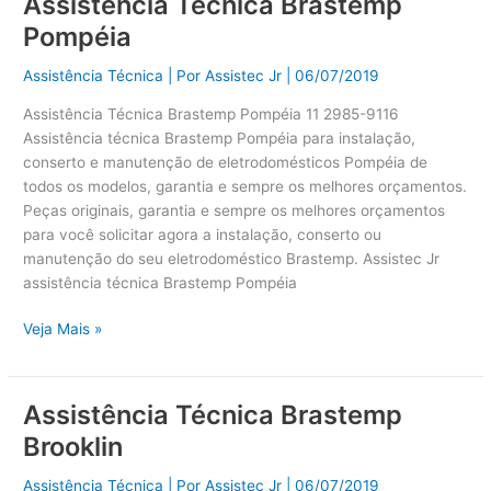
Assistência Técnica Brastemp
Assistência
Técnica
Pompéia
Brastemp
Pompéia
Assistência Técnica
| Por
Assistec Jr
|
06/07/2019
Assistência Técnica Brastemp Pompéia 11 2985-9116
Assistência técnica Brastemp Pompéia para instalação,
conserto e manutenção de eletrodomésticos Pompéia de
todos os modelos, garantia e sempre os melhores orçamentos.
Peças originais, garantia e sempre os melhores orçamentos
para você solicitar agora a instalação, conserto ou
manutenção do seu eletrodoméstico Brastemp. Assistec Jr
assistência técnica Brastemp Pompéia
Veja Mais »
Assistência Técnica Brastemp
Assistência
Técnica
Brooklin
Brastemp
Brooklin
Assistência Técnica
| Por
Assistec Jr
|
06/07/2019