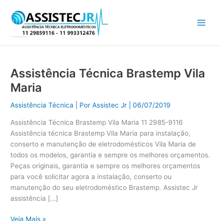
Ir
para
o
conteúdo
Assistência Técnica Brastemp Vila
Assistência
Técnica
Maria
Brastemp
Vila
Assistência Técnica
| Por
Assistec Jr
|
06/07/2019
Maria
Assistência Técnica Brastemp Vila Maria 11 2985-9116
Assistência técnica Brastemp Vila Maria para instalação,
conserto e manutenção de eletrodomésticos Vila Maria de
todos os modelos, garantia e sempre os melhores orçamentos.
Peças originais, garantia e sempre os melhores orçamentos
para você solicitar agora a instalação, conserto ou
manutenção do seu eletrodoméstico Brastemp. Assistec Jr
assistência […]
Veja Mais »