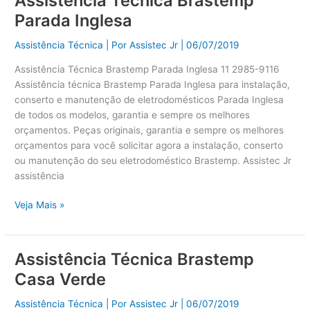
Assistência Técnica Brastemp
Técnica
Parada Inglesa
Brastemp
Parada
Assistência Técnica
| Por
Assistec Jr
|
06/07/2019
Inglesa
Assistência Técnica Brastemp Parada Inglesa 11 2985-9116
Assistência técnica Brastemp Parada Inglesa para instalação,
conserto e manutenção de eletrodomésticos Parada Inglesa
de todos os modelos, garantia e sempre os melhores
orçamentos. Peças originais, garantia e sempre os melhores
orçamentos para você solicitar agora a instalação, conserto
ou manutenção do seu eletrodoméstico Brastemp. Assistec Jr
assistência
Veja Mais »
Assistência Técnica Brastemp
Assistência
Técnica
Casa Verde
Brastemp
Casa
Assistência Técnica
| Por
Assistec Jr
|
06/07/2019