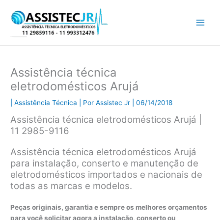
Ir
para
o
conteúdo
Assistência técnica
eletrodomésticos Arujá
|
Assistência Técnica
| Por
Assistec Jr
|
06/14/2018
Assistência técnica eletrodomésticos Arujá |
11 2985-9116
Assistência técnica eletrodomésticos Arujá
para instalação, conserto e manutenção de
eletrodomésticos importados e nacionais de
todas as marcas e modelos.
Peças originais, garantia e sempre os melhores orçamentos
para você solicitar agora a instalação, conserto ou