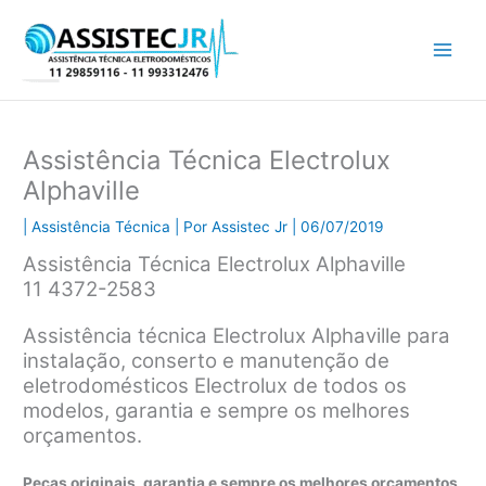
Ir
para
o
conteúdo
Assistência Técnica Electrolux
Alphaville
|
Assistência Técnica
| Por
Assistec Jr
|
06/07/2019
Assistência Técnica Electrolux Alphaville
11 4372-2583
Assistência técnica Electrolux Alphaville para
instalação, conserto e manutenção de
eletrodomésticos Electrolux de todos os
modelos, garantia e sempre os melhores
orçamentos.
Peças originais, garantia e sempre os melhores orçamentos