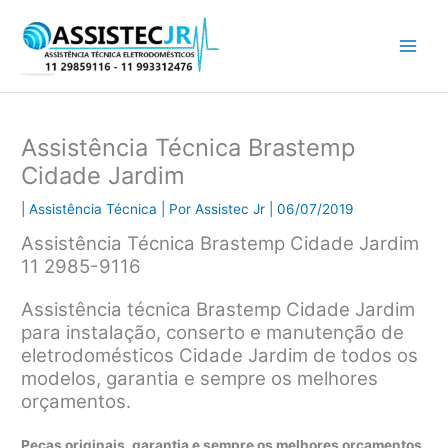
Ir
para
o
conteúdo
Assistência Técnica Brastemp
Cidade Jardim
|
Assistência Técnica
| Por
Assistec Jr
|
06/07/2019
Assistência Técnica Brastemp Cidade Jardim
11 2985-9116
Assistência técnica Brastemp Cidade Jardim
para instalação, conserto e manutenção de
eletrodomésticos Cidade Jardim de todos os
modelos, garantia e sempre os melhores
orçamentos.
Peças originais, garantia e sempre os melhores orçamentos