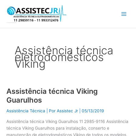
Ir
para
o
conteúdo
Assistência técnica
eletrodomésticos
Viking
Assistência técnica Viking
Assistência
técnica
Guarulhos
Viking
Guarulhos
Assistência Técnica
| Por
Assistec Jr
|
05/13/2019
Assistência técnica Viking Guarulhos 11 2985-9116 Assistência
técnica Viking Guarulhos para instalação, conserto e
manutenção de eletrodomésticos Viking de todos os modelos,