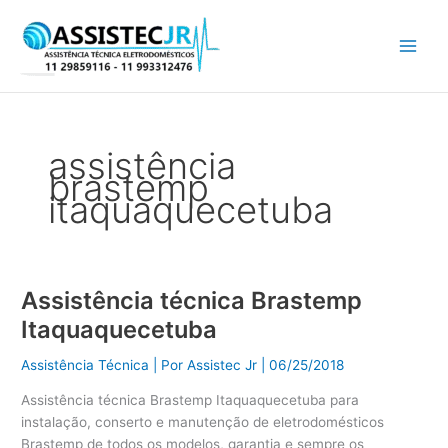
Ir
para
o
conteúdo
assistência
brastemp
itaquaquecetuba
Assistência técnica Brastemp
Assistência
técnica
Itaquaquecetuba
Brastemp
Itaquaquecetuba
Assistência Técnica
| Por
Assistec Jr
|
06/25/2018
Assistência técnica Brastemp Itaquaquecetuba para
instalação, conserto e manutenção de eletrodomésticos
Brastemp de todos os modelos, garantia e sempre os