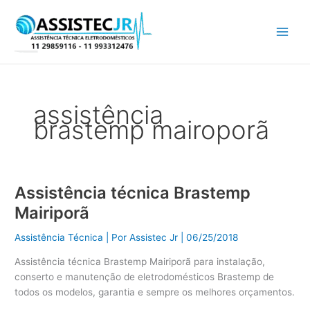
Ir
para
o
conteúdo
assistência
brastemp mairoporã
Assistência técnica Brastemp
Assistência
técnica
Mairiporã
Brastemp
Mairiporã
Assistência Técnica
| Por
Assistec Jr
|
06/25/2018
Assistência técnica Brastemp Mairiporã para instalação,
conserto e manutenção de eletrodomésticos Brastemp de
todos os modelos, garantia e sempre os melhores orçamentos.