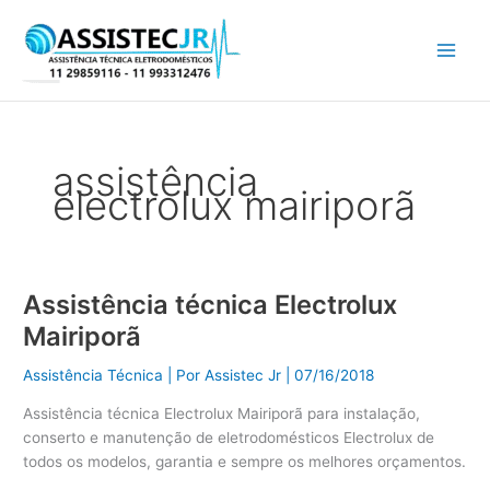
Ir
para
o
conteúdo
assistência
electrolux mairiporã
Assistência técnica Electrolux
Assistência
técnica
Mairiporã
Electrolux
Mairiporã
Assistência Técnica
| Por
Assistec Jr
|
07/16/2018
Assistência técnica Electrolux Mairiporã para instalação,
conserto e manutenção de eletrodomésticos Electrolux de
todos os modelos, garantia e sempre os melhores orçamentos.