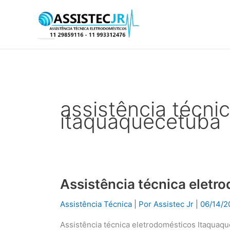
Ir
para
o
conteúdo
assistência técnic
itaquaquecetuba
Assistência técnica eletr
Assistência
técnica
Assistência Técnica
| Por
Assistec Jr
|
06/14/2
eletrodomésticos
Itaquaquecetuba
Assistência técnica eletrodomésticos Itaquaq