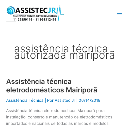
Ir
para
o
conteúdo
assistência técnica
autorizada mairiporã
Assistência técnica
Assistência
técnica
eletrodomésticos Mairiporã
eletrodomésticos
Mairiporã
Assistência Técnica
| Por
Assistec Jr
|
06/14/2018
Assistência técnica eletrodomésticos Mairiporã para
instalação, conserto e manutenção de eletrodomésticos
importados e nacionais de todas as marcas e modelos.