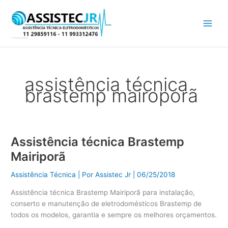
Ir
para
o
conteúdo
assistência técnica
brastemp mairoporã
Assistência técnica Brastemp
Assistência
técnica
Mairiporã
Brastemp
Mairiporã
Assistência Técnica
| Por
Assistec Jr
|
06/25/2018
Assistência técnica Brastemp Mairiporã para instalação,
conserto e manutenção de eletrodomésticos Brastemp de
todos os modelos, garantia e sempre os melhores orçamentos.