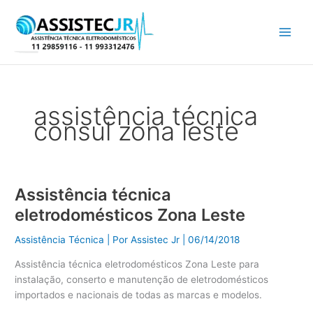
Ir
para
o
conteúdo
assistência técnica
consul zona leste
Assistência técnica
Assistência
técnica
eletrodomésticos Zona Leste
eletrodomésticos
Zona
Assistência Técnica
| Por
Assistec Jr
|
06/14/2018
Leste
Assistência técnica eletrodomésticos Zona Leste para
instalação, conserto e manutenção de eletrodomésticos
importados e nacionais de todas as marcas e modelos.