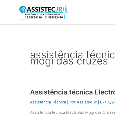
Ir
para
o
conteúdo
assistência técni
mogi das cruzes
Assistência técnica Elect
Assistência
técnica
Assistência Técnica
| Por
Assistec Jr
|
07/16/2
Electrolux
Mogi
Assistência técnica Electrolux Mogi das Cruze