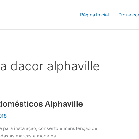
Página Inicial
O que co
a dacor alphaville
domésticos Alphaville
018
le para instalação, conserto e manutenção de
odas as marcas e modelos.