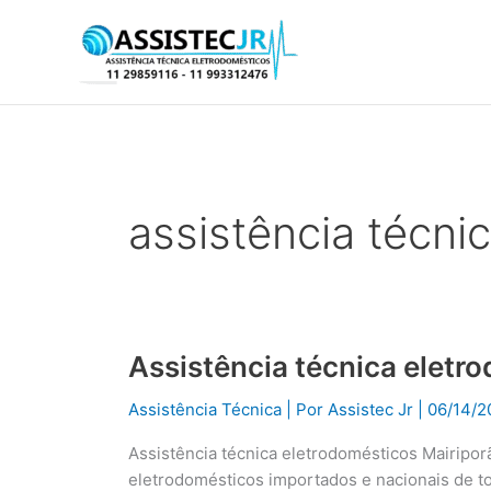
Ir
para
o
conteúdo
assistência técni
Assistência técnica eletr
Assistência
técnica
Assistência Técnica
| Por
Assistec Jr
|
06/14/2
eletrodomésticos
Mairiporã
Assistência técnica eletrodomésticos Mairipor
eletrodomésticos importados e nacionais de t