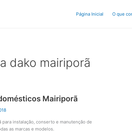
Página Inicial
O que co
ca dako mairiporã
odomésticos Mairiporã
018
ã para instalação, conserto e manutenção de
odas as marcas e modelos.