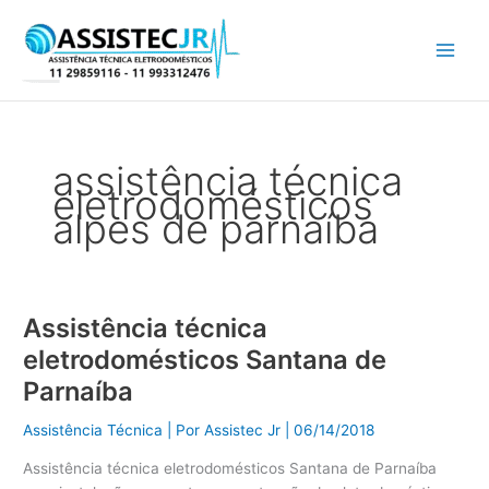
Ir
para
o
conteúdo
assistência técnica
eletrodomésticos
alpes de parnaíba
Assistência técnica
Assistência
técnica
eletrodomésticos Santana de
eletrodomésticos
Parnaíba
Santana
de
Assistência Técnica
| Por
Assistec Jr
|
06/14/2018
Parnaíba
Assistência técnica eletrodomésticos Santana de Parnaíba