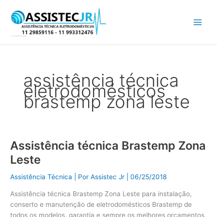
Ir
para
o
conteúdo
assistência técnica
eletrodomésticos
brastemp zona leste
Assistência técnica Brastemp Zona
Assistência
técnica
Leste
Brastemp
Zona
Assistência Técnica
| Por
Assistec Jr
|
06/25/2018
Leste
Assistência técnica Brastemp Zona Leste para instalação,
conserto e manutenção de eletrodomésticos Brastemp de
todos os modelos, garantia e sempre os melhores orçamentos.