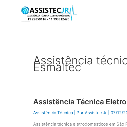
Ir
para
o
conteúdo
Assistência técni
Esmaltec
Assistência Técnica Elet
Assistência
Técnica
Assistência Técnica
| Por
Assistec Jr
|
07/12/2
Eletrodomésticos
em
Assistência técnica eletrodomésticos em São 