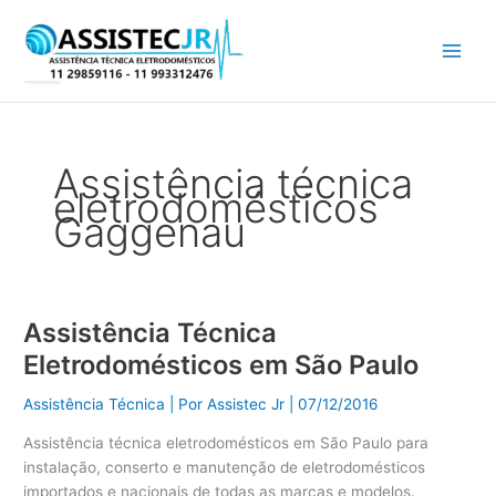
Ir
para
o
conteúdo
Assistência técnica
eletrodomésticos
Gaggenau
Assistência Técnica
Assistência
Técnica
Eletrodomésticos em São Paulo
Eletrodomésticos
em
Assistência Técnica
| Por
Assistec Jr
|
07/12/2016
São
Assistência técnica eletrodomésticos em São Paulo para
Paulo
instalação, conserto e manutenção de eletrodomésticos
importados e nacionais de todas as marcas e modelos.