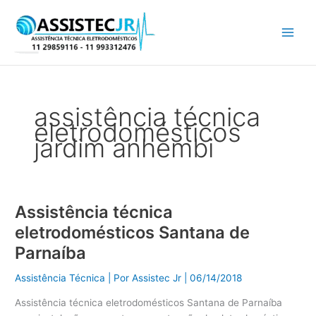
Ir
para
o
conteúdo
assistência técnica
eletrodomésticos
jardim anhembi
Assistência técnica
Assistência
técnica
eletrodomésticos Santana de
eletrodomésticos
Parnaíba
Santana
de
Assistência Técnica
| Por
Assistec Jr
|
06/14/2018
Parnaíba
Assistência técnica eletrodomésticos Santana de Parnaíba