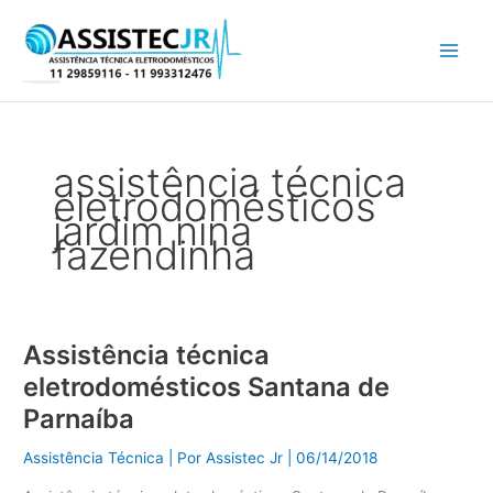
Ir
para
o
conteúdo
assistência técnica
eletrodomésticos
jardim nina
fazendinha
Assistência técnica
Assistência
técnica
eletrodomésticos Santana de
eletrodomésticos
Parnaíba
Santana
de
Assistência Técnica
| Por
Assistec Jr
|
06/14/2018
Parnaíba