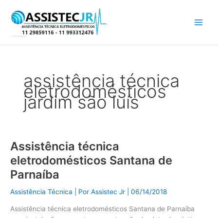
Ir
para
o
conteúdo
assistência técnica
eletrodomésticos
jardim são luís
Assistência técnica
Assistência
técnica
eletrodomésticos Santana de
eletrodomésticos
Parnaíba
Santana
de
Assistência Técnica
| Por
Assistec Jr
|
06/14/2018
Parnaíba
Assistência técnica eletrodomésticos Santana de Parnaíba