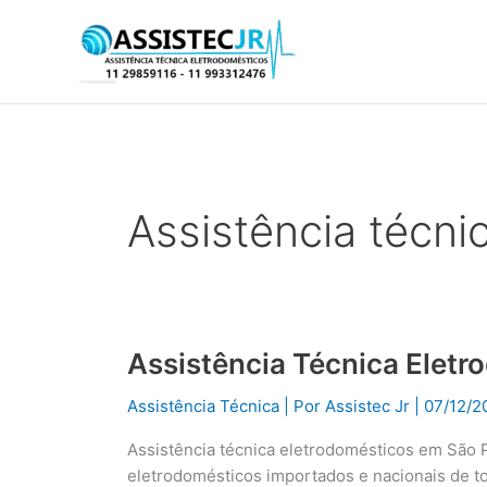
Ir
para
o
conteúdo
Assistência técni
Assistência Técnica Elet
Assistência
Técnica
Assistência Técnica
| Por
Assistec Jr
|
07/12/2
Eletrodomésticos
em
Assistência técnica eletrodomésticos em São 
São
eletrodomésticos importados e nacionais de t