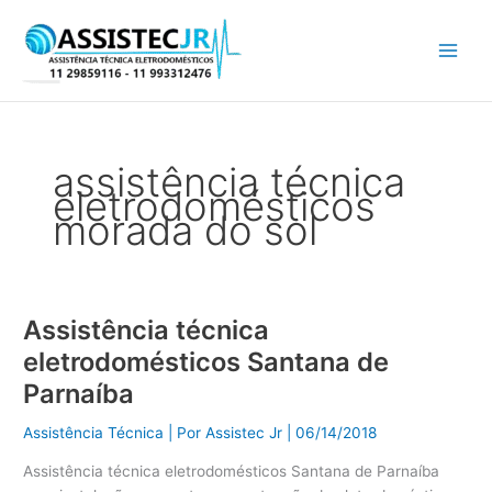
Ir
para
o
conteúdo
assistência técnica
eletrodomésticos
morada do sol
Assistência técnica
Assistência
técnica
eletrodomésticos Santana de
eletrodomésticos
Parnaíba
Santana
de
Assistência Técnica
| Por
Assistec Jr
|
06/14/2018
Parnaíba
Assistência técnica eletrodomésticos Santana de Parnaíba