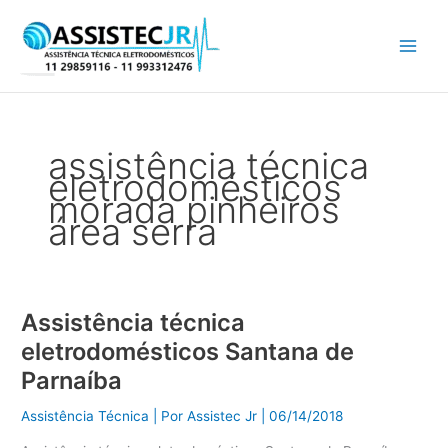
Ir
para
o
conteúdo
assistência técnica
eletrodomésticos
morada pinheiros
área serra
Assistência técnica
Assistência
técnica
eletrodomésticos Santana de
eletrodomésticos
Parnaíba
Santana
de
Assistência Técnica
| Por
Assistec Jr
|
06/14/2018
Parnaíba