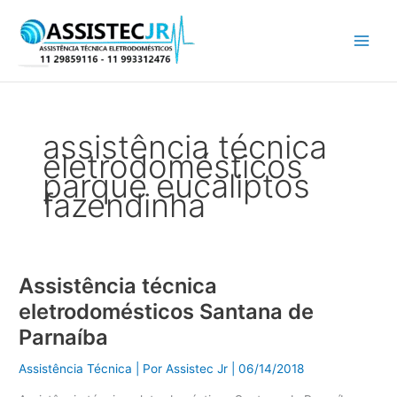
Ir
para
o
conteúdo
assistência técnica
eletrodomésticos
parque eucaliptos
fazendinha
Assistência técnica
Assistência
técnica
eletrodomésticos Santana de
eletrodomésticos
Parnaíba
Santana
de
Assistência Técnica
| Por
Assistec Jr
|
06/14/2018
Parnaíba