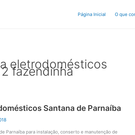
Página Inicial
O que co
ca eletrodomésticos
2 fazendinha
odomésticos Santana de Parnaíba
018
 de Parnaíba para instalação, conserto e manutenção de