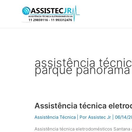
Ir
para
o
conteúdo
assistência técni
parque panorama 
Assistência técnica eletr
Assistência
técnica
Assistência Técnica
| Por
Assistec Jr
|
06/14/2
eletrodomésticos
Santana
Assistência técnica eletrodomésticos Santana