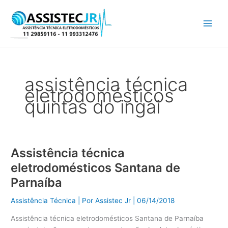
Ir
para
o
conteúdo
assistência técnica
eletrodomésticos
quintas do ingai
Assistência técnica
Assistência
técnica
eletrodomésticos Santana de
eletrodomésticos
Parnaíba
Santana
de
Assistência Técnica
| Por
Assistec Jr
|
06/14/2018
Parnaíba
Assistência técnica eletrodomésticos Santana de Parnaíba