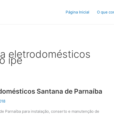
Página Inicial
O que co
ca eletrodomésticos
o ipe
odomésticos Santana de Parnaíba
018
 de Parnaíba para instalação, conserto e manutenção de