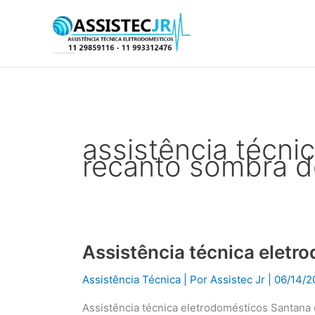
Ir
para
o
conteúdo
assistência técni
recanto sombra d
Assistência técnica eletr
Assistência
técnica
Assistência Técnica
| Por
Assistec Jr
|
06/14/2
eletrodomésticos
Santana
Assistência técnica eletrodomésticos Santana