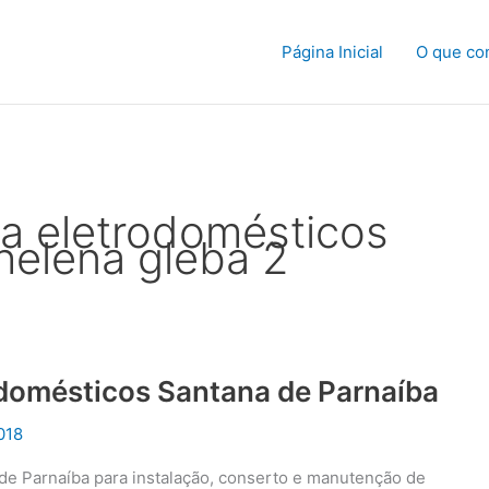
Página Inicial
O que co
ca eletrodomésticos
 helena gleba 2
odomésticos Santana de Parnaíba
018
 de Parnaíba para instalação, conserto e manutenção de