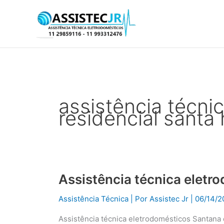
Ir
para
o
conteúdo
assistência técni
residencial santa
Assistência técnica eletr
Assistência
técnica
Assistência Técnica
| Por
Assistec Jr
|
06/14/2
eletrodomésticos
Santana
Assistência técnica eletrodomésticos Santana