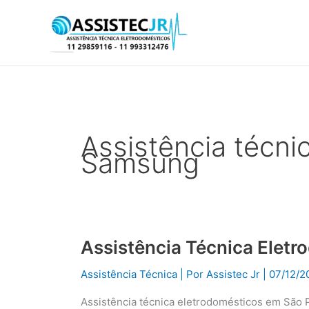
Ir
para
o
conteúdo
Assistência técni
Samsung
Assistência Técnica Elet
Assistência
Técnica
Assistência Técnica
| Por
Assistec Jr
|
07/12/2
Eletrodomésticos
em
Assistência técnica eletrodomésticos em São 