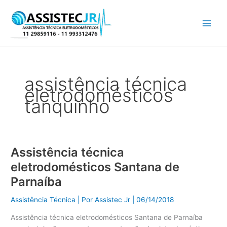
Ir
para
o
conteúdo
assistência técnica
eletrodomésticos
tanquinho
Assistência técnica
Assistência
técnica
eletrodomésticos Santana de
eletrodomésticos
Parnaíba
Santana
de
Assistência Técnica
| Por
Assistec Jr
|
06/14/2018
Parnaíba
Assistência técnica eletrodomésticos Santana de Parnaíba