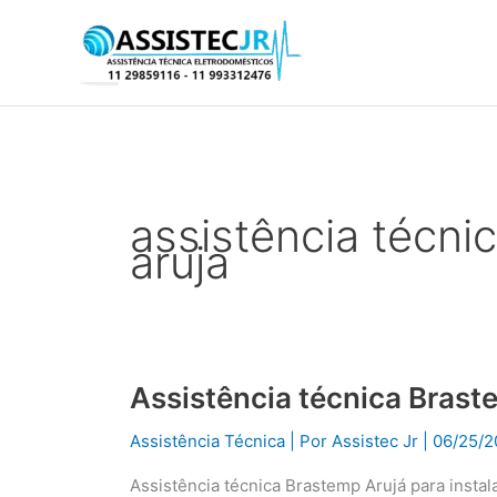
Ir
para
o
conteúdo
assistência técni
aruja
Assistência técnica Brast
Assistência
técnica
Assistência Técnica
| Por
Assistec Jr
|
06/25/2
Brastemp
Arujá
Assistência técnica Brastemp Arujá para inst