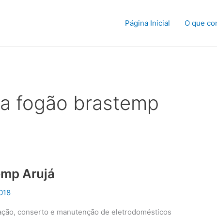
Página Inicial
O que co
ca fogão brastemp
emp Arujá
018
alação, conserto e manutenção de eletrodomésticos