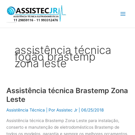
Ir
para
o
conteúdo
assistência técnica
fogão brastemp
zona leste
Assistência técnica Brastemp Zona
Assistência
técnica
Leste
Brastemp
Zona
Assistência Técnica
| Por
Assistec Jr
|
06/25/2018
Leste
Assistência técnica Brastemp Zona Leste para instalação,
conserto e manutenção de eletrodomésticos Brastemp de
todos os modelos, garantia e sempre os melhores orçamentos.