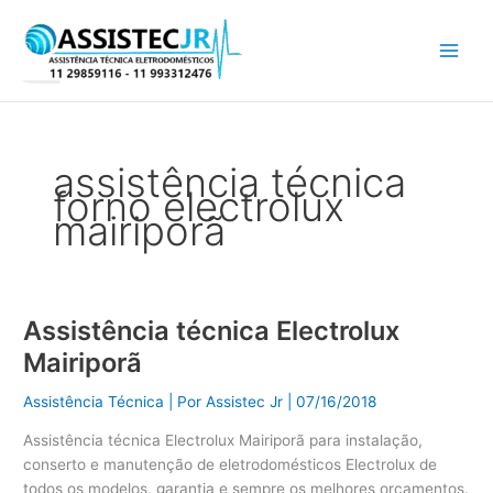
Ir
para
o
conteúdo
assistência técnica
forno electrolux
mairiporã
Assistência técnica Electrolux
Assistência
técnica
Mairiporã
Electrolux
Mairiporã
Assistência Técnica
| Por
Assistec Jr
|
07/16/2018
Assistência técnica Electrolux Mairiporã para instalação,
conserto e manutenção de eletrodomésticos Electrolux de
todos os modelos, garantia e sempre os melhores orçamentos.