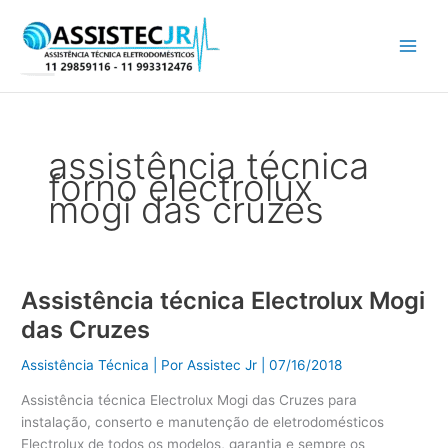
Ir
para
o
conteúdo
assistência técnica
forno electrolux
mogi das cruzes
Assistência técnica Electrolux Mogi
Assistência
técnica
das Cruzes
Electrolux
Mogi
Assistência Técnica
| Por
Assistec Jr
|
07/16/2018
das
Assistência técnica Electrolux Mogi das Cruzes para
Cruzes
instalação, conserto e manutenção de eletrodomésticos
Electrolux de todos os modelos, garantia e sempre os