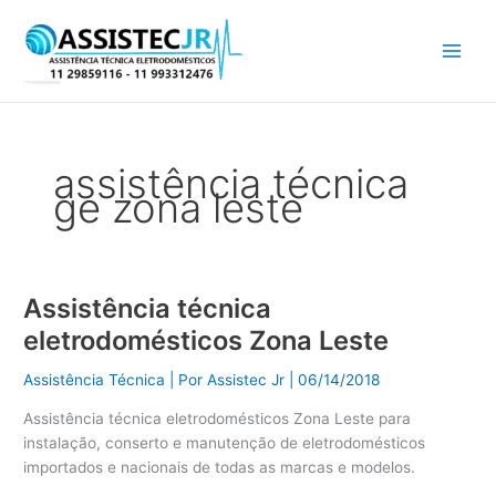
Ir
para
o
conteúdo
assistência técnica
ge zona leste
Assistência técnica
Assistência
técnica
eletrodomésticos Zona Leste
eletrodomésticos
Zona
Assistência Técnica
| Por
Assistec Jr
|
06/14/2018
Leste
Assistência técnica eletrodomésticos Zona Leste para
instalação, conserto e manutenção de eletrodomésticos
importados e nacionais de todas as marcas e modelos.