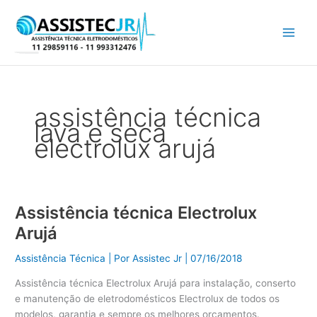
Ir
para
o
conteúdo
assistência técnica
lava e seca
electrolux arujá
Assistência técnica Electrolux
Assistência
técnica
Arujá
Electrolux
Arujá
Assistência Técnica
| Por
Assistec Jr
|
07/16/2018
Assistência técnica Electrolux Arujá para instalação, conserto
e manutenção de eletrodomésticos Electrolux de todos os
modelos, garantia e sempre os melhores orçamentos.