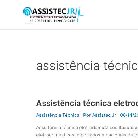
Ir
para
o
conteúdo
assistência técni
Assistência técnica eletr
Assistência
técnica
Assistência Técnica
| Por
Assistec Jr
|
06/14/2
eletrodomésticos
Itaquaquecetuba
Assistência técnica eletrodomésticos Itaquaq
eletrodomésticos importados e nacionais de t