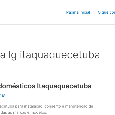
Página Inicial
O que co
ca lg itaquaquecetuba
odomésticos Itaquaquecetuba
018
uecetuba para instalação, conserto e manutenção de
odas as marcas e modelos.