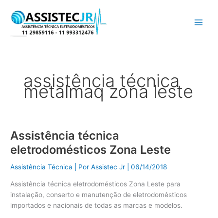
Ir
para
o
conteúdo
assistência técnica
metalmaq zona leste
Assistência técnica
Assistência
técnica
eletrodomésticos Zona Leste
eletrodomésticos
Zona
Assistência Técnica
| Por
Assistec Jr
|
06/14/2018
Leste
Assistência técnica eletrodomésticos Zona Leste para
instalação, conserto e manutenção de eletrodomésticos
importados e nacionais de todas as marcas e modelos.