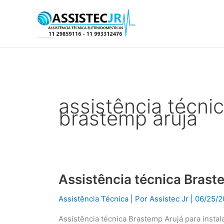
Ir
para
o
conteúdo
assistência técnic
brastemp aruja
Assistência técnica Brast
Assistência
técnica
Assistência Técnica
| Por
Assistec Jr
|
06/25/2
Brastemp
Arujá
Assistência técnica Brastemp Arujá para inst