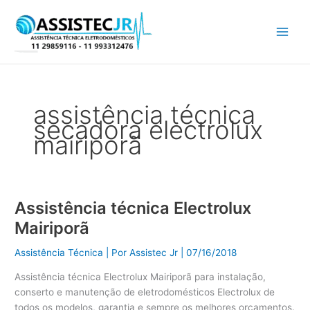
Ir
para
o
conteúdo
assistência técnica
secadora electrolux
mairiporã
Assistência técnica Electrolux
Assistência
técnica
Mairiporã
Electrolux
Mairiporã
Assistência Técnica
| Por
Assistec Jr
|
07/16/2018
Assistência técnica Electrolux Mairiporã para instalação,
conserto e manutenção de eletrodomésticos Electrolux de
todos os modelos, garantia e sempre os melhores orçamentos.