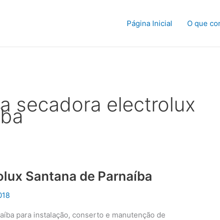
Página Inicial
O que co
ca secadora electrolux
íba
rolux Santana de Parnaíba
018
naíba para instalação, conserto e manutenção de