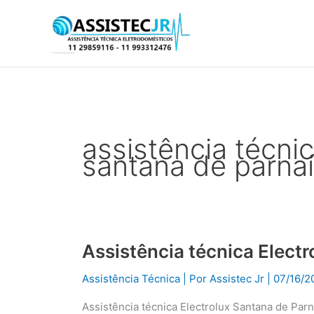
Ir
para
o
conteúdo
assistência técni
santana de parna
Assistência técnica Elect
Assistência
técnica
Assistência Técnica
| Por
Assistec Jr
|
07/16/2
Electrolux
Santana
Assistência técnica Electrolux Santana de Par