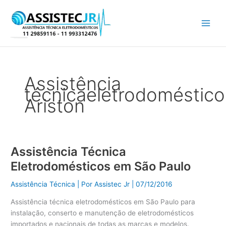
Ir
para
o
conteúdo
Assistência
técnicaeletrodoméstico
Ariston
Assistência Técnica
Assistência
Técnica
Eletrodomésticos em São Paulo
Eletrodomésticos
em
Assistência Técnica
| Por
Assistec Jr
|
07/12/2016
São
Assistência técnica eletrodomésticos em São Paulo para
Paulo
instalação, conserto e manutenção de eletrodomésticos
importados e nacionais de todas as marcas e modelos.