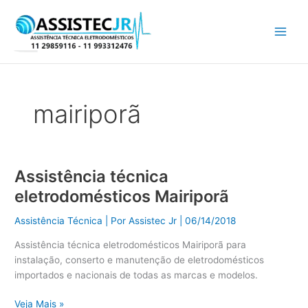
Ir
para
o
conteúdo
mairiporã
Assistência técnica
Assistência
técnica
eletrodomésticos Mairiporã
eletrodomésticos
Mairiporã
Assistência Técnica
| Por
Assistec Jr
|
06/14/2018
Assistência técnica eletrodomésticos Mairiporã para
instalação, conserto e manutenção de eletrodomésticos
importados e nacionais de todas as marcas e modelos.
Veja Mais »