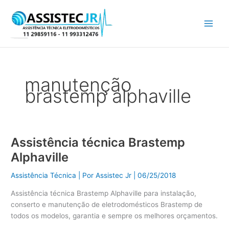
Ir
para
o
conteúdo
manutenção
brastemp alphaville
Assistência técnica Brastemp
Assistência
técnica
Alphaville
Brastemp
Alphaville
Assistência Técnica
| Por
Assistec Jr
|
06/25/2018
Assistência técnica Brastemp Alphaville para instalação,
conserto e manutenção de eletrodomésticos Brastemp de
todos os modelos, garantia e sempre os melhores orçamentos.