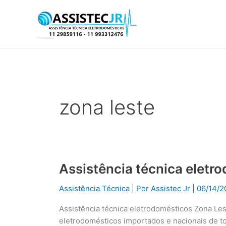
Ir
para
o
conteúdo
zona leste
Assistência técnica eletr
Assistência
técnica
Assistência Técnica
| Por
Assistec Jr
|
06/14/2
eletrodomésticos
Zona
Assistência técnica eletrodomésticos Zona Les
Leste
eletrodomésticos importados e nacionais de t