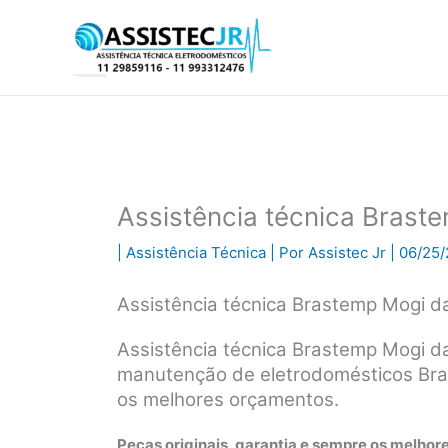
Ir
para
o
conteúdo
Assistência técnica Brast
|
Assistência Técnica
| Por
Assistec Jr
|
06/25/
Assistência técnica Brastemp Mogi d
Assistência técnica Brastemp Mogi da
manutenção de eletrodomésticos Bra
os melhores orçamentos.
Peças originais, garantia e sempre os melhore