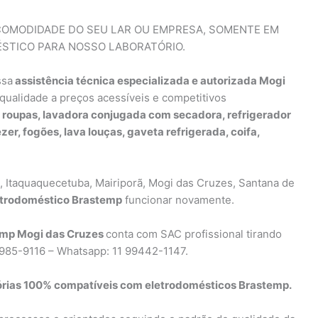
COMODIDADE DO SEU LAR OU EMPRESA, SOMENTE EM
STICO PARA NOSSO LABORATÓRIO.
ssa
assistência técnica especializada e autorizada Mogi
 qualidade a preços acessíveis e competitivos
 roupas, lavadora conjugada com secadora, refrigerador
ezer, fogões, lava louças, gaveta refrigerada, coifa,
, Itaquaquecetuba, Mairiporã, Mogi das Cruzes, Santana de
etrodoméstico Brastemp
funcionar novamente.
emp Mogi das Cruzes
conta com SAC profissional tirando
 2985-9116 – Whatsapp: 11 99442-1147.
órias 100% compatíveis com eletrodomésticos Brastemp.