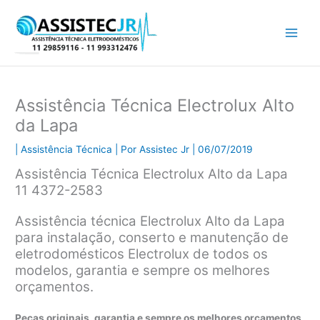
Ir
para
o
conteúdo
Assistência Técnica Electrolux Alto
da Lapa
|
Assistência Técnica
| Por
Assistec Jr
|
06/07/2019
Assistência Técnica Electrolux Alto da Lapa
11 4372-2583
Assistência técnica Electrolux Alto da Lapa
para instalação, conserto e manutenção de
eletrodomésticos Electrolux de todos os
modelos, garantia e sempre os melhores
orçamentos.
Peças originais, garantia e sempre os melhores orçamentos